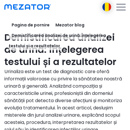
Pagina de pornire
Mezator blog
Produse
Demistificarea analizei
Demistificarea analizei de urină: Înțelegerea
Despre noi
Mezator BRT 2 gen
Ambasador
de urină: Înțelegerea
testului și a rezultatelor
Mezator HealthPack
E-learning
testului și a rezultatelor
AI
Urinaliza este un test de diagnostic care oferă
Blog
informații valoroase cu privire la sănătatea noastră
Persoană de contact
urinară și generală. Analizând compoziția și
Autentificare
caracteristicile urinei, profesioniștii din domeniul
Înregistrare
sănătății pot detecta diverse afecțiuni și monitoriza
evoluția tratamentului. În acest articol, deslușim
misterele din jurul analizei urinare, explicând scopul
acesteia, procedura, interpretarea rezultatelor și
rolul său în identificarea infecțiilor urinare.