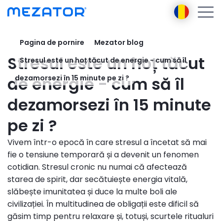
Pagina de pornire
Mezator blog
Produse
Stresul este un hoț tăcut
Stresul este un hoț tăcut de energie - cum să îl
Despre noi
Mezator BRT 2 gen
Ambasador
de energie - cum să îl
dezamorsezi în 15 minute pe zi ?
Mezator HealthPack
E-learning
dezamorsezi în 15 minute
AI
pe zi ?
Blog
Persoană de contact
Vivem într-o epocă în care stresul a încetat să mai
Autentificare
fie o tensiune temporară și a devenit un fenomen
Înregistrare
cotidian. Stresul cronic nu numai că afectează
starea de spirit, dar secătuiește energia vitală,
slăbește imunitatea și duce la multe boli ale
civilizației. În multitudinea de obligații este dificil să
găsim timp pentru relaxare și, totuși, scurtele ritualuri