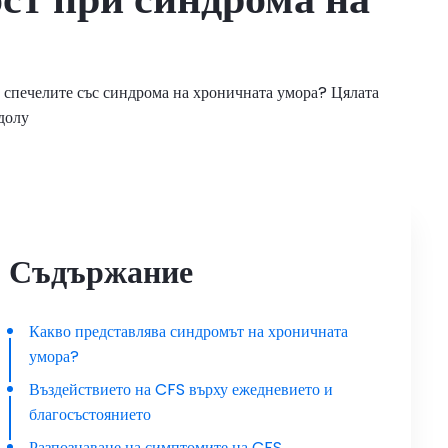
да спечелите със синдрома на хроничната умора? Цялата
долу
Съдържание
Какво представлява синдромът на хроничната
умора?
Въздействието на CFS върху ежедневието и
благосъстоянието
Разпознаване на симптомите на CFS