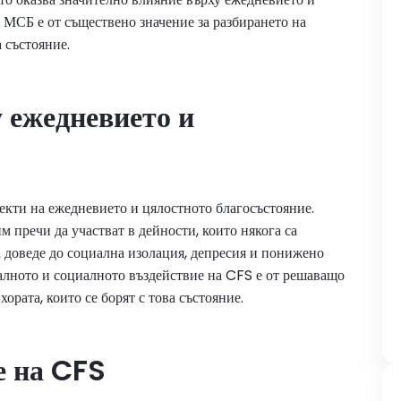
 МСБ е от съществено значение за разбирането на
а състояние.
 ежедневието и
кти на ежедневието и цялостното благосъстояние.
м пречи да участват в дейности, които някога са
а доведе до социална изолация, депресия и понижено
алното и социалното въздействие на CFS е от решаващо
ората, които се борят с това състояние.
е на CFS