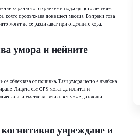
чение за ранното откриване и подходящото лечение.
а, която продължава поне шест месеца. Въпреки това
то могат да се различават при отделните хора.
ва умора и нейните
 се облекчава от почивка. Тази умора често е дълбока
ране. Лицата със CFS могат да изпитат и
зическа или умствена активност може да влоши
 когнитивно увреждане и