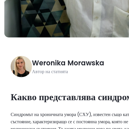
Weronika
Morawska
Автор на статията
Какво представлява синдро
Синдромът на хроничната умора (СХУ), известен също ка
състояние, характеризиращо се с постоянна умора, която не
медицински състояния. То засяга милиони хора по света, к