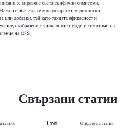
дписани за справяне със специфични симптоми,
 Важно е обаче да се консултирате с медицински
ва или добавки, тъй като тяхната ефикасност и
ечение, съобразени с уникалните нужди и симптоми на
вление на CFS.
Свързани статии
а статия
1 min
Отидете на статия