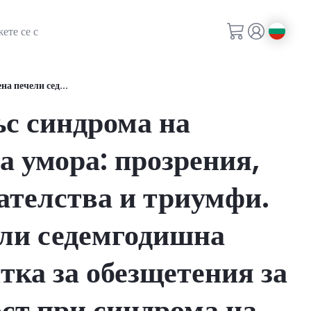
ете се с
а печели сед...
ъс синдрома на
а умора: прозрения,
ателства и триумфи.
ли седемгодишна
тка за обезщетения за
ст при синдрома на