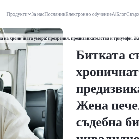
Продукти
За нас
Посланик
Електронно обучение
AI
Блог
Свърж
а на хроничната умора: прозрения, предизвикателства и триумфи. Жен
Битката с
хроничнат
предизвик
Жена пече
съдебна би
инвалидно