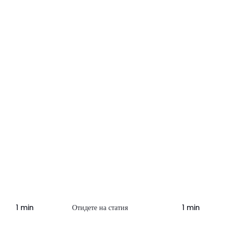
1 min
Отидете на статия
1 min