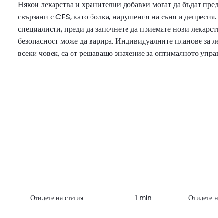
Някои лекарства и хранителни добавки могат да бъдат пре
свързани с CFS, като болка, нарушения на съня и депресия.
специалисти, преди да започнете да приемате нови лекарст
безопасност може да варира. Индивидуалните планове за л
всеки човек, са от решаващо значение за оптималното упра
Отидете на статия
1 min
Отидете н