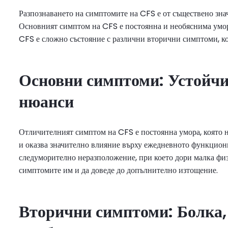
Разпознаването на симптомите на CFS е от съществено зна
Основният симптом на CFS е постоянна и необяснима умор
CFS е сложно състояние с различни вторични симптоми, кои
Основни симптоми: Устойчи
нюанси
Отличителният симптом на CFS е постоянна умора, която не
и оказва значително влияние върху ежедневното функциони
следуморително неразположение, при което дори малка фи
симптомите им и да доведе до допълнително изтощение.
Вторични симптоми: Болка,