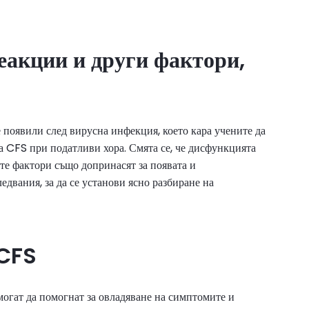
еакции и други фактори,
 появили след вирусна инфекция, което кара учените да
на CFS при податливи хора. Смята се, че дисфункцията
те фактори също допринасят за появата и
двания, за да се установи ясно разбиране на
 CFS
могат да помогнат за овладяване на симптомите и