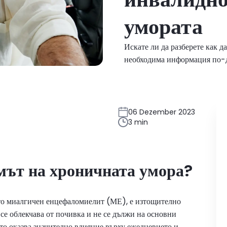
умората
Искате ли да разберете как 
необходима информация по-
06 Dezember 2023
3 min
мът на хроничната умора?
то миалгичен енцефаломиелит (МЕ), е изтощително
 се облекчава от почивка и не се дължи на основни
ато оказва значително влияние върху ежедневието и