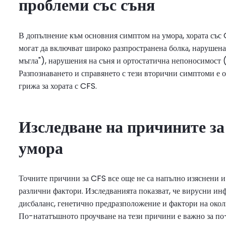
проблеми със съня
В допълнение към основния симптом на умора, хората със 
могат да включват широко разпространена болка, нарушен
мъгла"), нарушения на съня и ортостатична непоносимост 
Разпознаването и справянето с тези вторични симптоми е о
грижа за хората с CFS.
Изследване на причините за
умора
Точните причини за CFS все още не са напълно изяснени 
различни фактори. Изследванията показват, че вирусни ин
дисбаланс, генетично предразположение и фактори на околн
По-нататъшното проучване на тези причини е важно за по