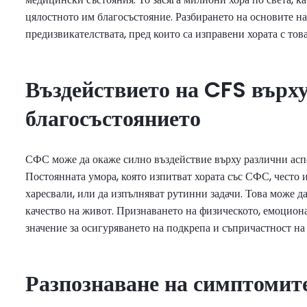
цялостното им благосъстояние. Разбирането на основите на
предизвикателствата, пред които са изправени хората с тов
Въздействието на CFS върху
благосъстоянието
СФС може да окаже силно въздействие върху различни аспе
Постоянната умора, която изпитват хората със СФС, често и
харесвали, или да изпълняват рутинни задачи. Това може д
качество на живот. Признаването на физическото, емоцион
значение за осигуряването на подкрепа и съпричастност на х
Разпознаване на симптомит