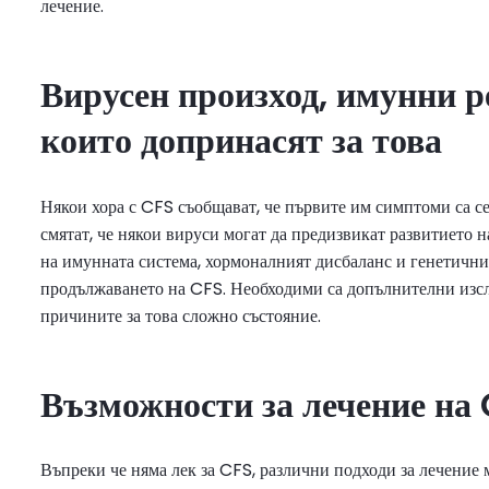
лечение.
Вирусен произход, имунни р
които допринасят за това
Някои хора с CFS съобщават, че първите им симптоми са се
смятат, че някои вируси могат да предизвикат развитието 
на имунната система, хормоналният дисбаланс и генетични
продължаването на CFS. Необходими са допълнителни изсле
причините за това сложно състояние.
Възможности за лечение на
Въпреки че няма лек за CFS, различни подходи за лечение 