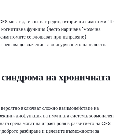
CFS могат да изпитват редица вторични симптоми. Те
а когнитивна функция (често наричана "мозъчна
(симптомите се влошават при изправяне).
т решаващо значение за осигуряването на цялостна
 синдрома на хроничната
и вероятно включват сложно взаимодействие на
фекции, дисфункция на имунната система, хормонален
ата среда могат да играят роля в развитието на CFS.
-доброто разбиране и целевите възможности за