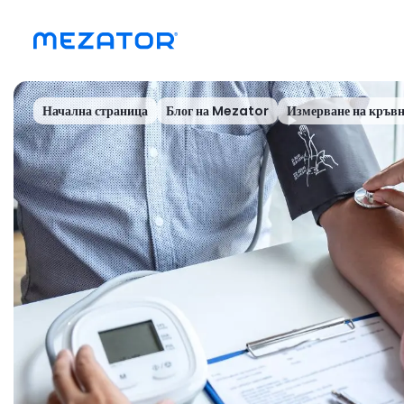
Начална страница
Блог на Mezator
Измерване на кръвн