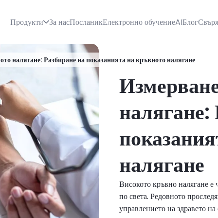
Продукти
За нас
Посланик
Електронно обучение
AI
Блог
Свърж
ото налягане: Разбиране на показанията на кръвното налягане
Измерване
налягане:
показания
налягане
Високото кръвно налягане е 
по света. Редовното проследя
управлението на здравето на