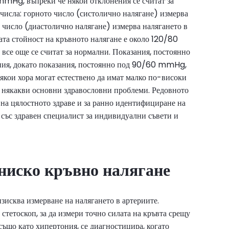
mHg, въпреки че някои отклонения се считат за
 числа: горното число (систолично налягане) измерва
о число (диастолично налягане) измерва налягането в
ната стойност на кръвното налягане е около 120/80
все още се считат за нормални. Показания, постоянно
ия, докато показания, постоянно под 90/60 mmHg,
някои хора могат естествено да имат малко по-високи
т някакви основни здравословни проблеми. Редовното
 на цялостното здраве и за ранно идентифициране на
със здравен специалист за индивидуални съвети и
 ниско кръвно налягане
зисква измерване на налягането в артериите.
стетоскоп, за да измери точно силата на кръвта срещу
също като хипертония, се диагностицира, когато