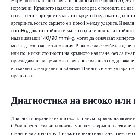
Нормалното кръвно налягане обикновено е около 120/80 m
нормални. Кръвното налягане се измерва с помощта на две
налягането в артериите, когато сърцето бие, докато долнот
артериите, когато сърцето е в покой между ударите. Идеал
mmHg, докато стойности малко над или под тази стойност 
надвишаващи 140/90 mmHg, могат да означават хипертон
могат да означават хипотония. Важно е да се отбележи, че 
или по-ниски стойности на кръвното налягане, без да има
проследяване на кръвното налягане е важно за поддържане
всякакви потенциални проблеми. Винаги се консултирайте 
препоръки.
Диагностика на високо или
Диагностицирането на високо или ниско кръвно налягане и
Обикновено лекарят използва маншет за кръвно налягане и 
стените на артериите. Високото кръвно налягане, известно 