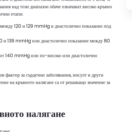
ния над този диапазон обаче означават високо кръвно
ични етапи:
между 120 и 129 mmHg и диастолично показание под
30 и 139 mmHg или диастолично показание между 80
 от 140 mmHg или по-високо или диастолично
ов фактор за сърдечни заболявания, инсулт и други
ние на кръвното налягане са от решаващо значение за
вното налягане
гане: