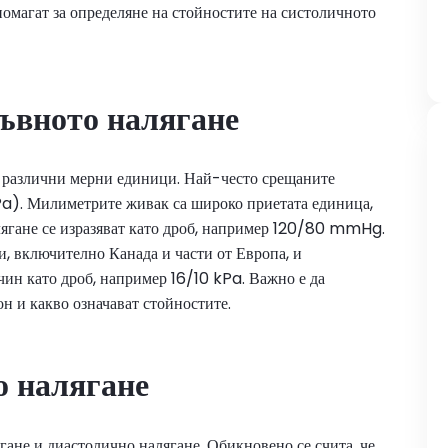
 помагат за определяне на стойностите на систоличното
ръвното налягане
т различни мерни единици. Най-често срещаните
). Милиметрите живак са широко приетата единица,
лягане се изразяват като дроб, например 120/80 mmHg.
ни, включително Канада и части от Европа, и
чин като дроб, например 16/10 kPa. Важно е да
он и какво означават стойностите.
о налягане
ягане и диастолично налягане. Обикновено се счита, че