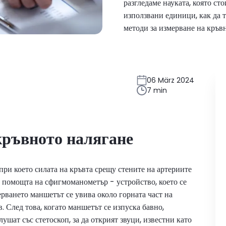
разгледаме науката, която ст
използвани единици, как да 
методи за измерване на кръвн
06 März 2024
7 min
кръвното налягане
при което силата на кръвта срещу стените на артериите
с помощта на сфигмоманометър - устройство, което се
ерването маншетът се увива около горната част на
. След това, когато маншетът се изпуска бавно,
шат със стетоскоп, за да открият звуци, известни като