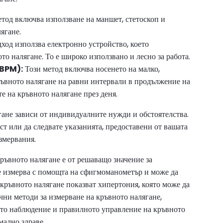
тод включва използване на маншет, стетоскоп и
ягане.
ход използва електронно устройство, което
то налягане. То е широко използвано и лесно за работа.
ABPM):
Този метод включва носенето на малко,
ръвното налягане на равни интервали в продължение на
те на кръвното налягане през деня.
гане зависи от индивидуалните нужди и обстоятелства.
ст или да следвате указанията, предоставени от вашата
змервания.
ръвното налягане е от решаващо значение за
се измерва с помощта на сфигмоманометър и може да
кръвното налягане показват хипертония, която може да
ични методи за измерване на кръвното налягане,
то наблюдение и правилното управление на кръвното
мално здраве.