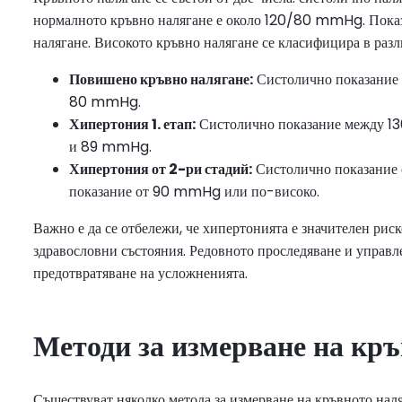
нормалното кръвно налягане е около 120/80 mmHg. Показа
налягане. Високото кръвно налягане се класифицира в разл
Повишено кръвно налягане:
Систолично показание 
80 mmHg.
Хипертония 1. етап:
Систолично показание между 1
и 89 mmHg.
Хипертония от 2-ри стадий:
Систолично показание
показание от 90 mmHg или по-високо.
Важно е да се отбележи, че хипертонията е значителен риск
здравословни състояния. Редовното проследяване и управле
предотвратяване на усложненията.
Методи за измерване на кръ
Съществуват няколко метода за измерване на кръвното наля