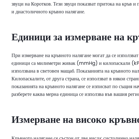
звуци на Коротков. Тези звуци показват притока на кръв и
и диастоличното кръвно налягане.
Единици за измерване на к
При измерване на кръвното налягане могат да се използва
единици са милиметри живак (mmHg) и килопаскали (kPa
използвана в световен мащаб. Показанията на кръвното на
Килопаскалите, от друга страна, се използват в някои стра
показанията на кръвното налягане се изписват по същия на
разберете каква мерна единица се използва във вашия реги
Измерване на високо кръвн
Кръвното налягане се състои от две числа: систолично нал