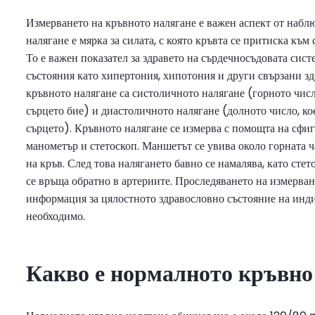
Измерването на кръвното налягане е важен аспект от набл
налягане е мярка за силата, с която кръвта се притиска към
То е важен показател за здравето на сърдечносъдовата сис
състояния като хипертония, хипотония и други свързани з
кръвното налягане са систоличното налягане (горното число
сърцето бие) и диастоличното налягане (долното число, ко
сърцето). Кръвното налягане се измерва с помощта на сфиг
манометър и стетоскоп. Маншетът се увива около горната ча
на кръв. След това налягането бавно се намалява, като стето
се връща обратно в артериите. Проследяването на измерва
информация за цялостното здравословно състояние на инди
необходимо.
Какво е нормалното кръвно