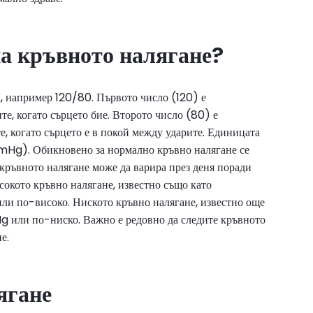
на кръвното налягане?
а, например 120/80. Първото число (120) е
те, когато сърцето бие. Второто число (80) е
е, когато сърцето е в покой между ударите. Единицата
mHg). Обикновено за нормално кръвно налягане се
кръвното налягане може да варира през деня поради
сокото кръвно налягане, известно също като
и по-високо. Ниското кръвно налягане, известно още
 или по-ниско. Важно е редовно да следите кръвното
ие.
ягане