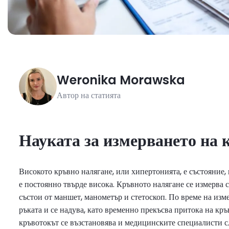
Weronika
Morawska
Автор на статията
Науката за измерването на 
Високото кръвно налягане, или хипертонията, е състояние, 
е постоянно твърде висока. Кръвното налягане се измерва 
състои от маншет, манометър и стетоскоп. По време на изм
ръката и се надува, като временно прекъсва притока на кръв
кръвотокът се възстановява и медицинските специалисти слу