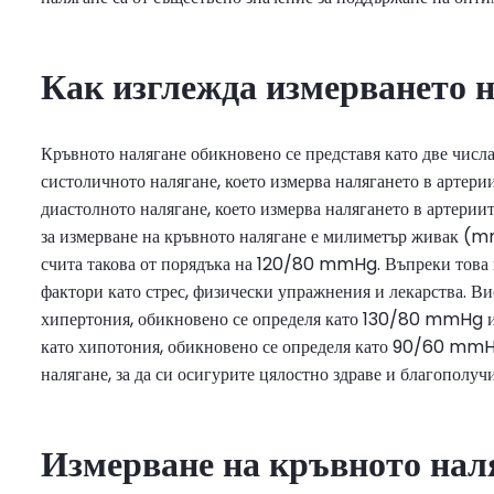
Как изглежда измерването 
Кръвното налягане обикновено се представя като две числ
систоличното налягане, което измерва налягането в артерии
диастолното налягане, което измерва налягането в артериит
за измерване на кръвното налягане е милиметър живак (m
счита такова от порядъка на 120/80 mmHg. Въпреки това 
фактори като стрес, физически упражнения и лекарства. Ви
хипертония, обикновено се определя като 130/80 mmHg ил
като хипотония, обикновено се определя като 90/60 mmHg
налягане, за да си осигурите цялостно здраве и благополуч
Измерване на кръвното нал