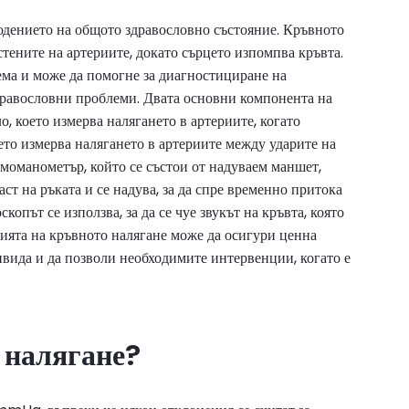
юдението на общото здравословно състояние. Кръвното
 стените на артериите, докато сърцето изпомпва кръвта.
тема и може да помогне за диагностициране на
дравословни проблеми. Двата основни компонента на
, което измерва налягането в артериите, когато
ето измерва налягането в артериите между ударите на
моманометър, който се състои от надуваем маншет,
ст на ръката и се надува, за да спре временно притока
скопът се използва, за да се чуе звукът на кръвта, която
нията на кръвното налягане може да осигури ценна
вида и да позволи необходимите интервенции, когато е
 налягане?