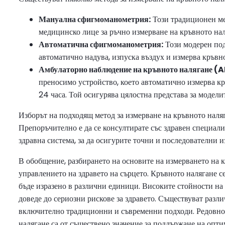
Мануална сфигмоманометрия:
Този традиционен ме
медицинско лице за ръчно измерване на кръвното нал
Автоматична сфигмоманометрия:
Този модерен под
автоматично надува, изпуска въздух и измерва кръвно
Амбулаторно наблюдение на кръвното налягане (
преносимо устройство, което автоматично измерва к
24 часа. Той осигурява цялостна представа за модели
Изборът на подходящ метод за измерване на кръвното наля
Препоръчително е да се консултирате със здравен специали
здравна система, за да осигурите точни и последователни и
В обобщение, разбирането на основите на измерването на к
управлението на здравето на сърцето. Кръвното налягане 
бъде изразено в различни единици. Високите стойности на 
доведе до сериозни рискове за здравето. Съществуват разл
включително традиционни и съвременни подходи. Редовно
налягане са от съществено значение за поддържане на опти