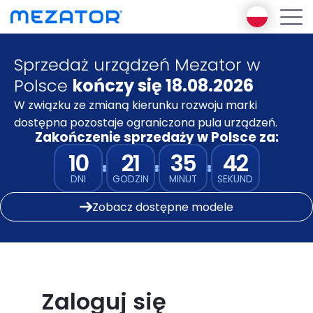
Sprzedaż urządzeń Mezator w
Produkty
Polsce
kończy się 18.08.2026
O nas
Encyklopedia Diagnostyki
W związku ze zmianą kierunku rozwoju marki
Ambasador Mezator
Funkcjonalnej
dostępna pozostaje ograniczona pula urządzeń.
E-learning
Zakończenie sprzedaży w Polsce za:
Mezator BRT 2 gen
Mezator AI
10
21
35
42
Mezator HealthPack
Blog
DNI
GODZIN
MINUT
SEKUND
Pakiet premium
Kontakt
Zobacz dostępne modele
Zaloguj się
Zarejestruj się
Zaloguj się