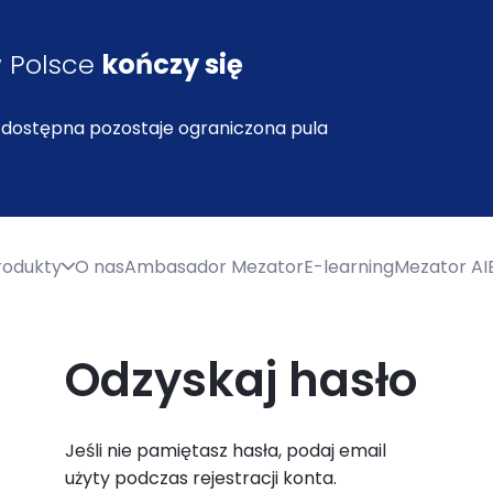
w Polsce
kończy się
 dostępna pozostaje ograniczona pula
rodukty
O nas
Ambasador Mezator
E-learning
Mezator AI
Odzyskaj hasło
Jeśli nie pamiętasz hasła, podaj email
użyty podczas rejestracji konta.