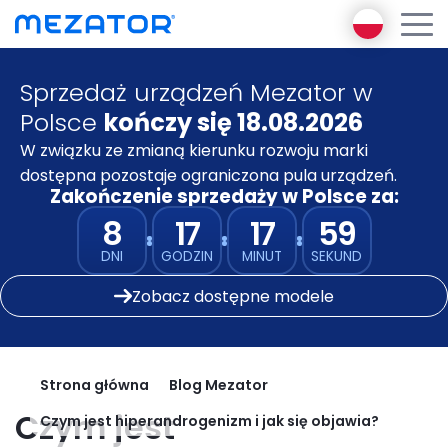
Sprzedaż urządzeń Mezator w
Produkty
Polsce
kończy się 18.08.2026
O nas
Encyklopedia Diagnostyki
W związku ze zmianą kierunku rozwoju marki
Ambasador Mezator
Funkcjonalnej
dostępna pozostaje ograniczona pula urządzeń.
E-learning
Zakończenie sprzedaży w Polsce za:
Mezator BRT 2 gen
Mezator AI
8
17
17
59
Mezator HealthPack
Blog
DNI
GODZIN
MINUT
SEKUND
Pakiet premium
Kontakt
Zobacz dostępne modele
Zaloguj się
Zarejestruj się
Strona główna
Blog Mezator
Czym jest
Czym jest hiperandrogenizm i jak się objawia?