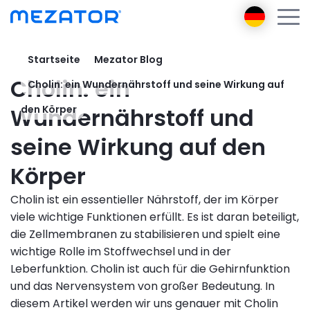
Startseite
Mezator Blog
Produkte
Cholin: ein
Cholin: ein Wundernährstoff und seine Wirkung auf
Über uns
Mezator BRT 2 gen
Mezator Botschafterin
Wundernährstoff und
den Körper
Mezator HealthPack
E-learning
seine Wirkung auf den
Mezator AI
Körper
Blog
Kontakt
Cholin ist ein essentieller Nährstoff, der im Körper
Anmeldung
viele wichtige Funktionen erfüllt. Es ist daran beteiligt,
Register
die Zellmembranen zu stabilisieren und spielt eine
wichtige Rolle im Stoffwechsel und in der
Leberfunktion. Cholin ist auch für die Gehirnfunktion
und das Nervensystem von großer Bedeutung. In
diesem Artikel werden wir uns genauer mit Cholin