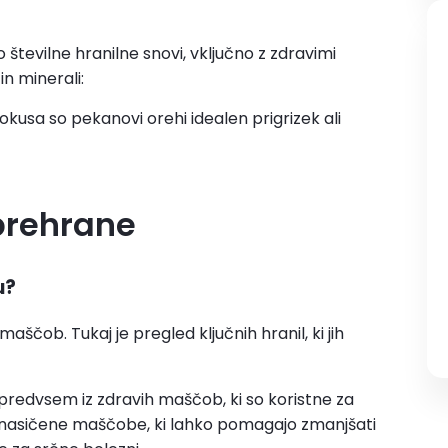
številne hranilne snovi, vključno z zdravimi
n minerali:
kusa so pekanovi orehi idealen prigrizek ali
prehrane
u?
maščob. Tukaj je pregled ključnih hranil, ki jih
predvsem iz zdravih maščob, ki so koristne za
enasičene maščobe, ki lahko pomagajo zmanjšati