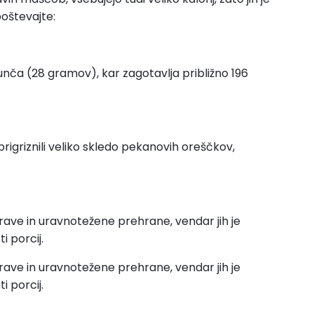
poštevajte:
 unča (28 gramov), kar zagotavlja približno 196
prigriznili veliko skledo pekanovih oreščkov,
zdrave in uravnotežene prehrane, vendar jih je
i porcij.
zdrave in uravnotežene prehrane, vendar jih je
i porcij.