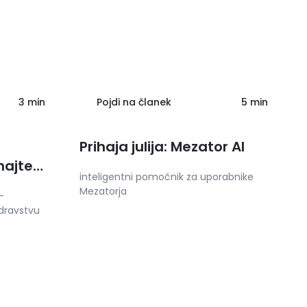
3 min
Pojdi na članek
5 min
Prihaja julija: Mezator AI
najte
inteligentni pomočnik za uporabnike
Mezatorja
-
zdravstvu