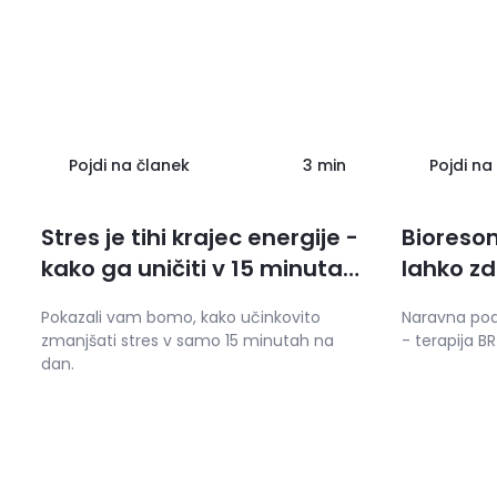
Pojdi na članek
3 min
Pojdi na
Stres je tihi krajec energije -
Bioreso
kako ga uničiti v 15 minutah
lahko zd
na dan?
Pokazali vam bomo, kako učinkovito
Naravna podp
zmanjšati stres v samo 15 minutah na
- terapija B
dan.