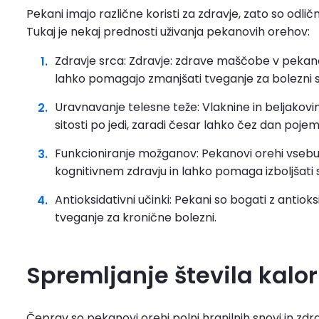
Pekani imajo različne koristi za zdravje, zato so odličn
Tukaj je nekaj prednosti uživanja pekanovih orehov:
Zdravje srca: Zdravje: zdrave maščobe v pekanov
lahko pomagajo zmanjšati tveganje za bolezni s
Uravnavanje telesne teže: Vlaknine in beljakov
sitosti po jedi, zaradi česar lahko čez dan poje
Funkcioniranje možganov: Pekanovi orehi vsebujej
kognitivnem zdravju in lahko pomaga izboljšati
Antioksidativni učinki: Pekani so bogati z antiok
tveganje za kronične bolezni.
Spremljanje števila kalor
Čeprav so pekanovi orehi polni hranilnih snovi in zdrav