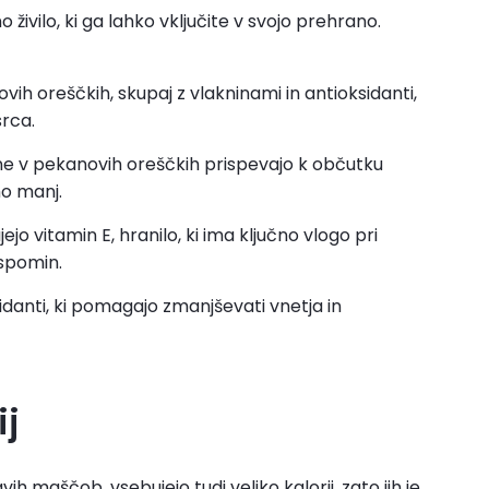
o živilo, ki ga lahko vključite v svojo prehrano.
ih oreščkih, skupaj z vlakninami in antioksidanti,
rca.
ine v pekanovih oreščkih prispevajo k občutku
mo manj.
o vitamin E, hranilo, ki ima ključno vlogo pri
 spomin.
sidanti, ki pomagajo zmanjševati vnetja in
ij
ih maščob, vsebujejo tudi veliko kalorij, zato jih je