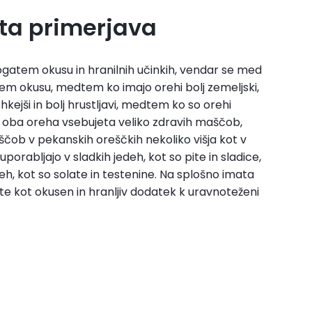
ita primerjava
o bogatem okusu in hranilnih učinkih, vendar se med
kem okusu, medtem ko imajo orehi bolj zemeljski,
kejši in bolj hrustljavi, medtem ko so orehi
ka oba oreha vsebujeta veliko zdravih maščob,
aščob v pekanskih oreščkih nekoliko višja kot v
porabljajo v sladkih jedeh, kot so pite in sladice,
h, kot so solate in testenine. Na splošno imata
ate kot okusen in hranljiv dodatek k uravnoteženi