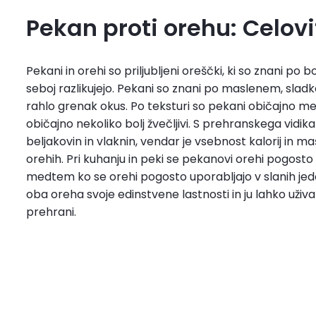
Pekan proti orehu: Celov
Pekani in orehi so priljubljeni oreščki, ki so znani p
seboj razlikujejo. Pekani so znani po maslenem, slad
rahlo grenak okus. Po teksturi so pekani običajno meh
običajno nekoliko bolj žvečljivi. S prehranskega vidi
beljakovin in vlaknin, vendar je vsebnost kalorij in m
orehih. Pri kuhanju in peki se pekanovi orehi pogosto u
medtem ko se orehi pogosto uporabljajo v slanih jede
oba oreha svoje edinstvene lastnosti in ju lahko uživ
prehrani.