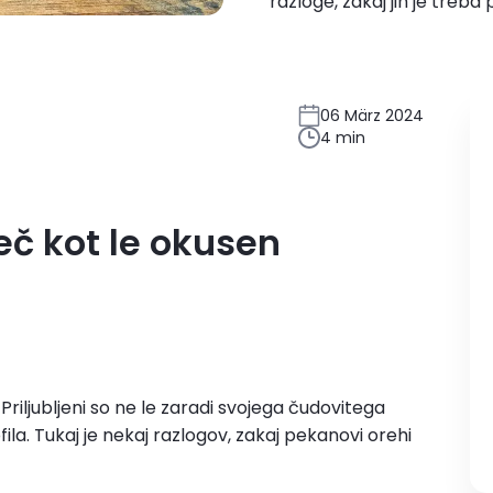
razloge, zakaj jih je treba 
06 März 2024
4 min
č kot le okusen
 Priljubljeni so ne le zaradi svojega čudovitega
la. Tukaj je nekaj razlogov, zakaj pekanovi orehi