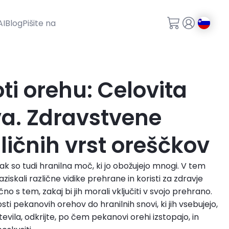
AI
Blog
Pišite na
ti orehu: Celovita
va. Zdravstvene
zličnih vrst oreščkov
ak so tudi hranilna moč, ki jo obožujejo mnogi. V tem
skali različne vidike prehrane in koristi za zdravje
o s tem, zakaj bi jih morali vključiti v svojo prehrano.
i pekanovih orehov do hranilnih snovi, ki jih vsebujejo,
evila, odkrijte, po čem pekanovi orehi izstopajo, in