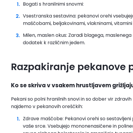
Bogati s hranilnimi snovmi:
Vsestranska sestavina: pekanovi orehi vsebujejo 
maščobami, beljakovinami, vlakninami, vitamini i
Milen, maslen okus: Zaradi blagega, maslenega o
dodatek k različnim jedem.
Razpakiranje pekanove 
Ko se skriva v vsakem hrustljavem grižljaj
Pekani so polni hranilnih snovi in so dober vir zdravih 
najdemo v pekanovih oreščkih:
Zdrave maščobe: Pekanovi orehi so sestavljeni 
vaše srce. Vsebujejo mononenasičene in polin