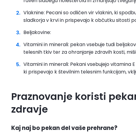
raven slabega holesterola in zmanjšajo tveganje
Vlaknine: Pecani so odličen vir vlaknin, ki spo
sladkorja v krvi in prispevajo k občutku sitosti po
Beljakovine:
Vitamini in minerali: pekan vsebuje tudi beljako
telesnih tkiv ter za ohranjanje zdravih kosti, miši
Vitamini in minerali: Pekani vsebujejo vitamina E
ki prispevajo k številnim telesnim funkcijam, vk
Praznovanje koristi peka
zdravje
Kaj naj bo pekan del vaše prehrane?