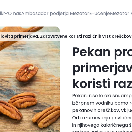
lki
O nas
Ambasador podjetja Mezator
E-učenje
Mezator 
lovita primerjava. Zdravstvene koristi različnih vrst oreščkov
Pekan pro
primerja
koristi ra
Pekani niso le okusni, amp
izčrpnem vodniku bomo razi
pekanovih oreščkov, vključn
Od razumevanja privlačnost
in njihovega kaloričnega št