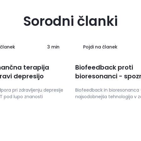
Sorodni članki
 članek
3 min
Pojdi na članek
nančna terapija
Biofeedback proti
ravi depresijo
bioresonanci - spoz
ključne razlike
ora pri zdravljenju depresije
Biofeedback in bioresonanca 
RT pod lupo znanosti
najsodobnejša tehnologija v 