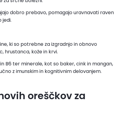
 za srčne bolezni.
dbujajo dobro prebavo, pomagajo uravnavati raven
 jedi.
vine, ki so potrebne za izgradnjo in obnovo
c, hrustanca, kože in krvi.
 in B6 ter minerale, kot so baker, cink in mangan,
ljučno z imunskim in kognitivnim delovanjem.
novih oreščkov za