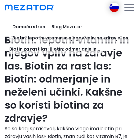
Domača stran
Blog Mezator
Izdelki
Biotin: lepotni vitamin in
Biotin: lepotni vitamin in njegov vpliv na zdravje las.
O nas
Mezator BRT
Ambasador podjetja
njegov vpliv na zdravje
Biotin za rast las: Biotin: odmerjanje in...
Mezator HealthPack
Mezator
las. Biotin za rast las:
E-učenje
Biotin: odmerjanje in
Mezator AI
Blog
neželeni učinki. Kakšne
Pišite na
so koristi biotina za
Prijava
Register
zdravje?
So se kdaj spraševali, kakšno vlogo ima biotin pri
zdravju vaših las? Biotin, znan tudi kot vitamin B7, je