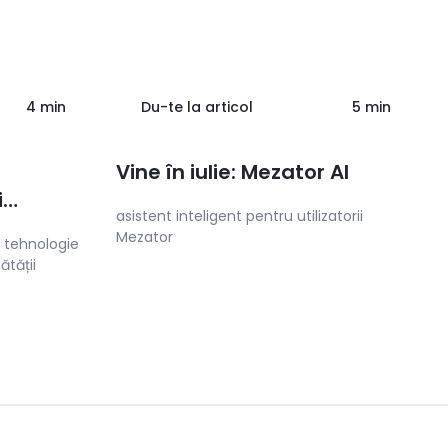
4 min
Du-te la articol
5 min
Vine în iulie: Mezator AI
i
asistent inteligent pentru utilizatorii
e
Mezator
 tehnologie
ătății