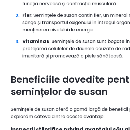
funcția nervoasă și contracția musculară.
Fier
: Semințele de susan conțin fier, un mineral
sânge și transportul oxigenului în întregul organ
menținerea nivelului de energie.
Vitamina E
: Semințele de susan sunt bogate în 
protejarea celulelor de daunele cauzate de radic
imunitară și promovează o piele sănătoasă.
Beneficiile dovedite pen
semințelor de susan
Semințele de susan oferă o gamă largă de beneficii pe
explorăm câteva dintre aceste avantaje:
Inspecții științifice privind avantajul său 