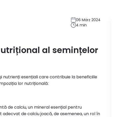
06 März 2024
4 min
utrițional al semințelor
nutrienți esențiali care contribuie la beneficiile
oziția lor nutrițională:
ntă de calciu, un mineral esențial pentru
rt adecvat de calciu joacă, de asemenea, un rol în