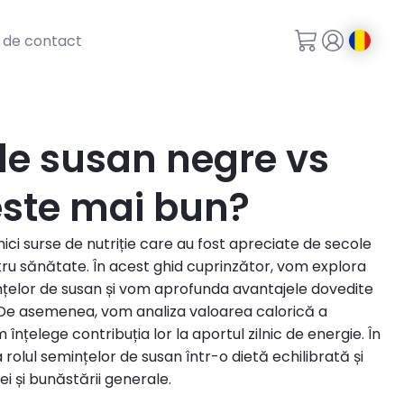
 de contact
de susan negre vs
este mai bun?
ci surse de nutriție care au fost apreciate de secole
tru sănătate. În acest ghid cuprinzător, vom explora
mințelor de susan și vom aprofunda avantajele dovedite
ă. De asemenea, vom analiza valoarea calorică a
înțelege contribuția lor la aportul zilnic de energie. În
rolul semințelor de susan într-o dietă echilibrată și
ei și bunăstării generale.