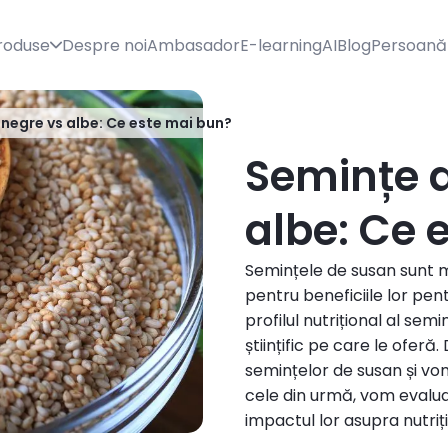
roduse
Despre noi
Ambasador
E-learning
AI
Blog
Persoană
negre vs albe: Ce este mai bun?
Semințe 
albe: Ce 
Semințele de susan sunt mi
pentru beneficiile lor pen
profilul nutrițional al se
științific pe care le ofer
semințelor de susan și vom 
cele din urmă, vom evalua 
impactul lor asupra nutriți