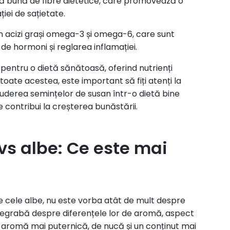
să bună de fibre dietetice, care promovează o
iei de sațietate.
in acizi grași omega-3 și omega-6, care sunt
 de hormoni și reglarea inflamației.
 pentru o dietă sănătoasă, oferind nutrienți
toate acestea, este important să fiți atenți la
cluderea semințelor de susan într-o dietă bine
 contribui la creșterea bunăstării.
vs albe: Ce este mai
e cele albe, nu este vorba atât de mult despre
degrabă despre diferențele lor de aromă, aspect
 o aromă mai puternică, de nucă și un conținut mai