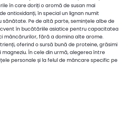
ile în care doriți o aromă de susan mai
 antioxidanți, în special un lignan numit
ru sănătate. Pe de altă parte, semințele albe de
ecvent în bucătăriile asiatice pentru capacitatea
ci mâncărurilor, fără a domina alte arome.
rienți, oferind o sursă bună de proteine, grăsimi
i magneziu. În cele din urmă, alegerea între
țele personale și la felul de mâncare specific pe