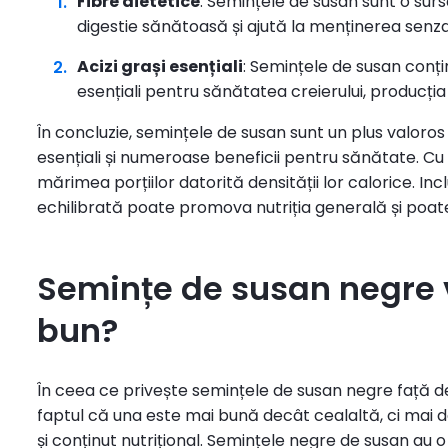
Fibre dietetice
: Semințele de susan sunt o sur
digestie sănătoasă și ajută la menținerea senzaț
Acizi grași esențiali
: Semințele de susan conț
esențiali pentru sănătatea creierului, producția
În concluzie, semințele de susan sunt un plus valoros
esențiali și numeroase beneficii pentru sănătate. Cu 
mărimea porțiilor datorită densității lor calorice. In
echilibrată poate promova nutriția generală și poate
Semințe de susan negre 
bun?
În ceea ce privește semințele de susan negre față d
faptul că una este mai bună decât cealaltă, ci mai 
și conținut nutrițional. Semințele negre de susan au