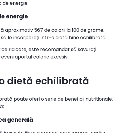
ic de energie:
 de energie
ză aproximativ 567 de calorii la 100 de grame.
ă le încorporați într-o dietă bine echilibrată.
lorice ridicate, este recomandat să savurați
reveni aportul caloric excesiv.
o dietă echilibrată
ată poate oferi o serie de beneficii nutriționale.
ă:
rea generală