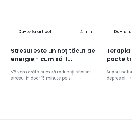
Du-te la articol
4 min
Du-te la
Stresul este un hoț tăcut de
Terapia
energie - cum să îl
poate t
dezamorsezi în 15 minute pe
Vă vom arăta cum să reduceți eficient
Suport natu
zi ?
stresul în doar 15 minute pe zi
depresiei - t