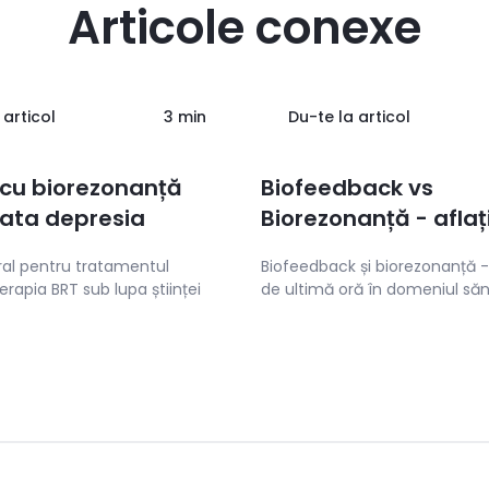
Articole conexe
 articol
3 min
Du-te la articol
 cu biorezonanță
Biofeedback vs
rata depresia
Biorezonanță - aflaț
diferențele esențial
ral pentru tratamentul
Biofeedback și biorezonanță -
erapia BRT sub lupa științei
de ultimă oră în domeniul săn