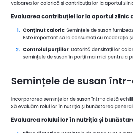
valoarea lor calorică și contribuția lor la aportul ziln
Evaluarea contribuției lor la aportul zilnic
Conținut caloric
: Semințele de susan furnizea
Este important să le consumați cu moderație și s
Controlul porțiilor
: Datorită densității lor ca
semințele de susan în porții mai mici pentru a p
Semințele de susan într-
Incorporarea semințelor de susan într-o dietă echilibr
Să evaluăm rolul lor în nutriția și bunăstarea general
Evaluarea rolului lor în nutriția și bunăsta