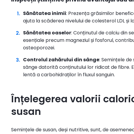
Sănătatea inimii
: Prezența grăsimilor benefic
ajuta la scăderea nivelului de colesterol LDL și l
Sănătatea oaselor
: Conținutul de calciu din 
esențiale precum magneziul și fosforul, contribu
osteoporozei.
Controlul zahărului din sânge
: Semințele de 
sânge datorită conținutului lor ridicat de fibre.
lentă a carbohidraților în fluxul sanguin.
Înțelegerea valorii calor
susan
Semințele de susan, deși nutritive, sunt, de asemene