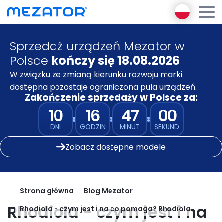
Sprzedaż urządzeń Mezator w
Produkty
Polsce
kończy się 18.08.2026
O nas
Encyklopedia Diagnostyki
W związku ze zmianą kierunku rozwoju marki
Ambasador Mezator
Funkcjonalnej
dostępna pozostaje ograniczona pula urządzeń.
E-learning
Zakończenie sprzedaży w Polsce za:
Mezator BRT 2 gen
Mezator AI
10
16
47
00
Mezator HealthPack
Blog
DNI
GODZIN
MINUT
SEKUND
Pakiet premium
Kontakt
Zobacz dostępne modele
Zaloguj się
Zarejestruj się
Strona główna
Blog Mezator
Rhodiola - czym jest i na
Rhodiola - czym jest i na co pomaga? Rhodiola