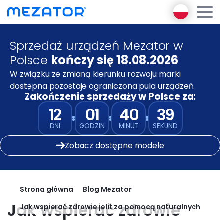
Sprzedaż urządzeń Mezator w
Produkty
Polsce
kończy się 18.08.2026
O nas
Encyklopedia Diagnostyki
W związku ze zmianą kierunku rozwoju marki
Ambasador Mezator
Funkcjonalnej
dostępna pozostaje ograniczona pula urządzeń.
E-learning
Zakończenie sprzedaży w Polsce za:
Mezator BRT 2 gen
Mezator AI
12
01
40
39
Mezator HealthPack
Blog
DNI
GODZIN
MINUT
SEKUND
Pakiet premium
Kontakt
Zobacz dostępne modele
Zaloguj się
Zarejestruj się
Strona główna
Blog Mezator
Jak wspierać zdrowie
Jak wspierać zdrowie jelit za pomocą naturalnych