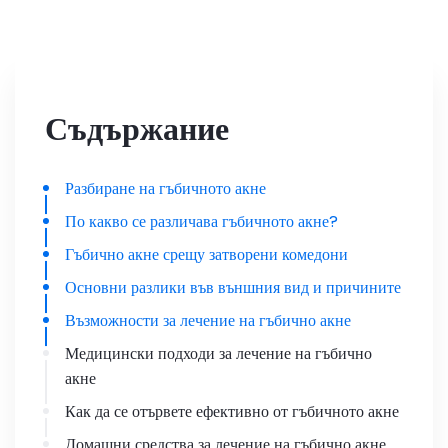
Съдържание
Разбиране на гъбичното акне
По какво се различава гъбичното акне?
Гъбично акне срещу затворени комедони
Основни разлики във външния вид и причините
Възможности за лечение на гъбично акне
Медицински подходи за лечение на гъбично
акне
Как да се отървете ефективно от гъбичното акне
Домашни средства за лечение на гъбично акне