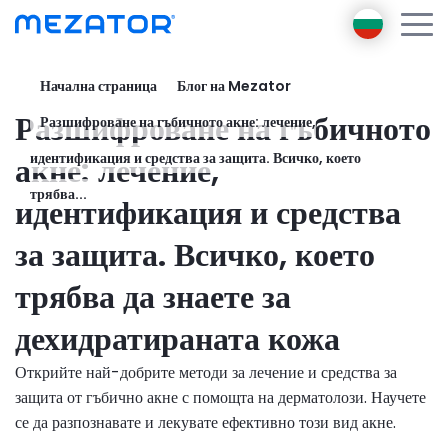
Начална страница
Блог на Mezator
Продукти
Разшифроване на гъбичното
Разшифроване на гъбичното акне: лечение,
За нас
Mezator BRT
Посланик
акне: лечение,
идентификация и средства за защита. Всичко, което
Mezator HealthPack
Електронно обучение
трябва...
идентификация и средства
AI
за защита. Всичко, което
Блог
Свържете се с
трябва да знаете за
Вход
дехидратираната кожа
Регистрация
Открийте най-добрите методи за лечение и средства за
защита от гъбично акне с помощта на дерматолози. Научете
се да разпознавате и лекувате ефективно този вид акне.