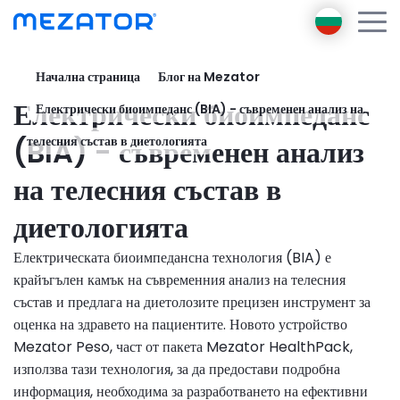
Начална страница
Блог на Mezator
Продукти
Електрически биоимпеданс
Електрически биоимпеданс (BIA) - съвременен анализ на
За нас
Mezator BRT
Посланик
(BIA) - съвременен анализ
телесния състав в диетологията
Mezator HealthPack
Електронно обучение
на телесния състав в
AI
диетологията
Блог
Свържете се с
Електрическата биоимпедансна технология (BIA) е
Вход
крайъгълен камък на съвременния анализ на телесния
Регистрация
състав и предлага на диетолозите прецизен инструмент за
оценка на здравето на пациентите. Новото устройство
Mezator Peso, част от пакета Mezator HealthPack,
използва тази технология, за да предостави подробна
информация, необходима за разработването на ефективни