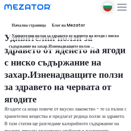
Начална страница
Блог на Mezator
Продукти
Удивителни ползи за
Удивителни ползи за здравето от яденето на ягоди с ниско
За нас
Mezator BRT
Посланик
здравето от яденето на ягоди
съдържание на захар.Изненадващите ползи ...
Mezator HealthPack
Електронно обучение
с ниско съдържание на
AI
захар.Изненадващите ползи
Блог
Свържете се с
за здравето на червата от
Вход
ягодите
Регистрация
Ягодите са нещо повече от вкусно лакомство - те са пълни с
хранителни вещества и предлагат редица ползи за здравето.
В тази статия ще разгледаме калорийното съдържание на
ягодите, тяхната хранителна стойност и различните