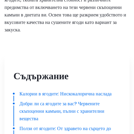
предимства от включването на тези червени скъпоценни
камъни в диетата ви. Освен това ще разкрием удобството и
вкусовите качества на сушените ягоди като вариант за
закуска.
Съдържание
Калории в ягодите: Нискокалорична наслада
Добри ли са ягодите за вас? Червените
скъпоценни камъни, пълни с хранителни
вещества
Ползи от ягодите: От здравето на сърцето до