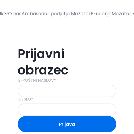
lki
O nas
Ambasador podjetja Mezator
E-učenje
Mezator 
Prijavni
obrazec
E-POŠTNI NASLOV
*
GESLO
*
Prijava