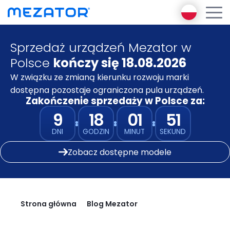
Sprzedaż urządzeń Mezator w
Produkty
Polsce
kończy się 18.08.2026
O nas
Encyklopedia Diagnostyki
W związku ze zmianą kierunku rozwoju marki
Ambasador Mezator
Funkcjonalnej
dostępna pozostaje ograniczona pula urządzeń.
E-learning
Zakończenie sprzedaży w Polsce za:
Mezator BRT 2 gen
Mezator AI
9
18
01
51
Mezator HealthPack
Blog
DNI
GODZIN
MINUT
SEKUND
Pakiet premium
Kontakt
Zobacz dostępne modele
Zaloguj się
Zarejestruj się
Strona główna
Blog Mezator